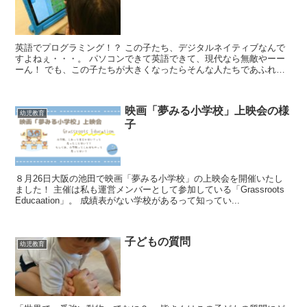
英語でプログラミング！？ この子たち、デジタルネイティブなんで
すよねぇ・・・。 パソコンできて英語できて、現代なら無敵やーー
ーん！ でも、この子たちが大きくなったらそんな人たちであふれか
えってるんでしょうね。 ...
映画「夢みる小学校」上映会の様
幼児教育
子
８月26日大阪の池田で映画「夢みる小学校」の上映会を開催いたし
ました！ 主催は私も運営メンバーとして参加している「Grassroots
Educaation」。 成績表がない学校があるって知ってい...
子どもの質問
幼児教育