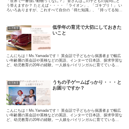
「世界で一番強い動物ってなに？」 皆さんはこの子どもの質問にど
う答えますか？ たとえば・・・・ 「ライオン」、「ゴキブリ！」 い
ろいろありますが、これすべて自分の「得た知識」、「持ってる知
識」、「推測」を伝達してるん...
低学年の育児で大切にしておきた
幼児教育
いこと
こんにちは！Ms.Yamadaです！ 英会話で子どもから保護者まで幅広
い年齢層の英会話や英検などの英語、インターで日本語、探求学習な
ど、幼児教育の20年の経験。一人娘をバイリンガルに育てている幼
児教育の専門家が、思考力も育てるバイリンガル...
うちの子ゲームばっかり・・・と
幼児教育
お困りですか？
こんにちは！Ms.Yamadaです！ 英会話で子どもから保護者まで幅広
い年齢層の英会話や英検などの英語、インターで日本語、探求学習な
ど、幼児教育の20年の経験。一人娘をバイリンガルに育てている幼
児教育の専門家が、思考力も育てるバイリンガル...