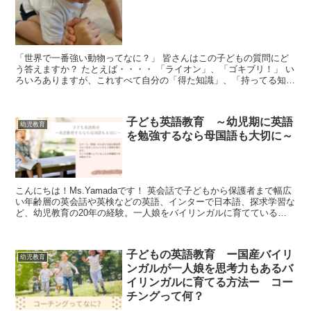
「世界で一番強い動物ってなに？」 皆さんはこの子どもの質問にど
う答えますか？ たとえば・・・・ 「ライオン」、「ゴキブリ！」 い
ろいろありますが、これすべて自分の「得た知識」、「持ってる知
識」、「推測」を伝達してるん...
子ども英語教育 ～幼児期に英語
幼児教育
を勉強するなら母国語も大切に～
こんにちは！Ms.Yamadaです！ 英会話で子どもから保護者まで幅広
い年齢層の英会話や英検などの英語、インターで日本語、探求学習な
ど、幼児教育の20年の経験。一人娘をバイリンガルに育てている幼
児教育の専門家が、思考力も育てるバイリンガル...
子どもの英語教育 ー国産バイリ
幼児教育
ンガルが一人娘を思考力もあるバ
イリンガルに育てる方法ー コー
チングって何？