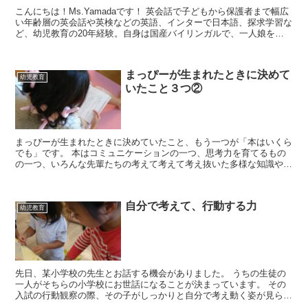
こんにちは！Ms.Yamadaです！ 英会話で子どもから保護者まで幅広
い年齢層の英会話や英検などの英語、インターで日本語、探求学習な
ど、幼児教育の20年経験。自身は国産バイリンガルで、一人娘をバ
イリンガルに育てている幼児教育の専門家が、英...
まっぴーが生まれたときに決めて
幼児教育
いたこと３つ②
まっぴーが生まれたときに決めていたこと、もう一つが「本はいくら
でも」です。 本はコミュニケーションの一つ、思考力を育てるもの
の一つ、いろんな先輩たちの考えて考えて考え抜いた多様な知識や経
験を教えてもらえるものなどなど、お得なことしかな...
自分で考えて、行動する力
幼児教育
先日、某小学校の先生とお話する機会がありました。 うちの生徒の
一人がそちらの小学校にお世話になることが決まっています。 その
入試の行動観察の際、その子がしっかりと自分で考え動く姿が見ら
れ、感動したと教えていただきました。 ...