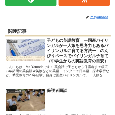
msyamada
関連記事
子どもの英語教育 ー国産バイリ
幼児教育
ンガルが一人娘を思考力もあるバ
イリンガルに育てる方法ー のん
びりペースでバイリンガル子育て
（中学生からの英語教育の目安）
こんにちは！Ms.Yamadaです！ 英会話で子どもから保護者まで幅広
い年齢層の英会話や英検などの英語、インターで日本語、探求学習な
ど、幼児教育の20年経験。自身は国産バイリンガルで、一人娘をバ
イリンガルに育てている幼児教育の専門家が、英...
保護者面談
スクール生活