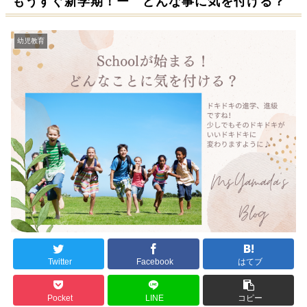
もうすぐ新学期！ー どんな事に気を付ける？
幼児教育
Twitter
Facebook
はてブ
Pocket
LINE
コピー