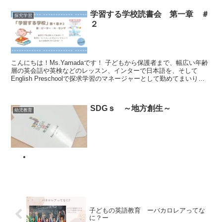
学習する学校読書会 第一章 ＃
探究学習
２
こんにちは！Ms.Yamadaです！ 子どもから保護者まで、幅広い年齢
層の英会話や英検などのレッスン、インターで日本語を、そして
English Preschoolで探求学習のマネージャーとして勤めてまいりま
した。 幼児教育の...
SDGｓ ～地方創生～
幼児教育
子どもの英語教育 ーバカロレアってな
に？ー