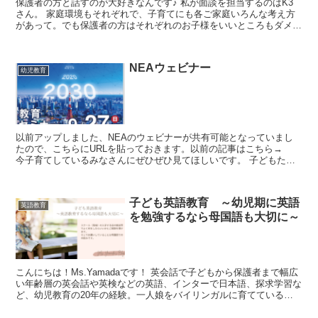
保護者の方と話すのが大好きなんです♪ 私が面談を担当するのはK3
さん。 家庭環境もそれぞれで、子育てにも各ご家庭いろんな考え方
があって。でも保護者の方はそれぞれのお子様をいいところもダメな
ところもちゃんと見た上で愛していらっしゃ...
NEAウェビナー
幼児教育
以前アップしました、NEAのウェビナーが共有可能となっていまし
たので、こちらにURLを貼っておきます。以前の記事はこちら→
今子育てしているみなさんにぜひぜひ見てほしいです。 子どもたち
の「今」だけをみるのではなく、「...
子ども英語教育 ～幼児期に英語
英語教育
を勉強するなら母国語も大切に～
こんにちは！Ms.Yamadaです！ 英会話で子どもから保護者まで幅広
い年齢層の英会話や英検などの英語、インターで日本語、探求学習な
ど、幼児教育の20年の経験。一人娘をバイリンガルに育てている幼
児教育の専門家が、思考力も育てるバイリンガル...