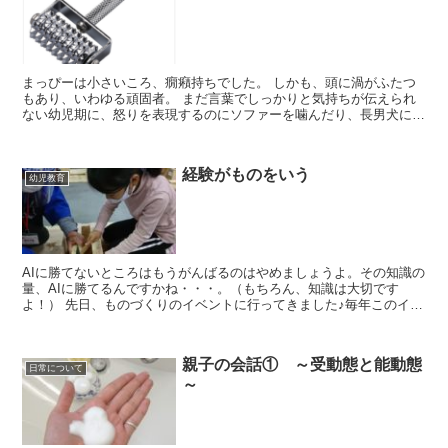
まっぴーは小さいころ、癇癪持ちでした。 しかも、頭に渦がふたつ
もあり、いわゆる頑固者。 まだ言葉でしっかりと気持ちが伝えられ
ない幼児期に、怒りを表現するのにソファーを噛んだり、長男犬に八
つ当たり（笑） その...
経験がものをいう
幼児教育
AIに勝てないところはもうがんばるのはやめましょうよ。その知識の
量、AIに勝てるんですかね・・・。（もちろん、知識は大切です
よ！） 先日、ものづくりのイベントに行ってきました♪毎年このイベ
ントが楽しみなんです。 まっぴー...
親子の会話① ～受動態と能動態
日常について
～