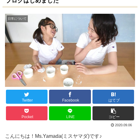
ブログはじめました
日常について
Twitter
Facebook
はてブ
Pocket
LINE
コピー
2020.09.06
こんにちは！Ms.Yamada(ミスヤマダ)です♪