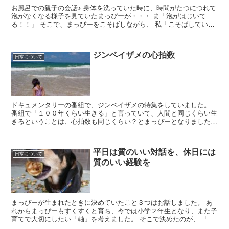
お風呂での親子の会話♪ 身体を洗っていた時に、時間がたつにつれて
泡がなくなる様子を見ていたまっぴーが・・・ ま「泡がはじいて
る！！」 そこで、まっぴーをこそばしながら、 私「こそばしている
のは、だれ？」 ...
ジンベイザメの心拍数
日常について
ドキュメンタリーの番組で、ジンベイザメの特集をしていました。
番組で「１００年くらい生きる」と言っていて、人間と同じくらい生
きるということは、心拍数も同じくらい？とまっぴーとなりました
♪（以前、寿命の長さと心拍数の話をしたため） ...
平日は質のいい対話を、休日には
日常について
質のいい経験を
まっぴーが生まれたときに決めていたこと３つはお話しました。 あ
れからまっぴーもすくすくと育ち、今では小学２年生となり、また子
育てで大切にしたい「軸」を考えました。 そこで決めたのが、 「平
日は質のいい対話を、休日には質のい...