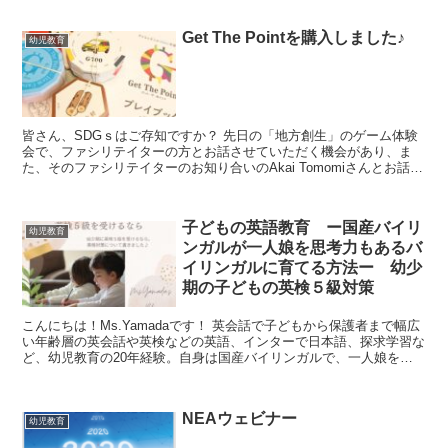
Get The Pointを購入しました♪
幼児教育
皆さん、SDGｓはご存知ですか？ 先日の「地方創生」のゲーム体験
会で、ファシリテイターの方とお話させていただく機会があり、ま
た、そのファシリテイターのお知り合いのAkai Tomomiさんとお話さ
せていただくという、ご縁が広がりました...
子どもの英語教育 ー国産バイリ
幼児教育
ンガルが一人娘を思考力もあるバ
イリンガルに育てる方法ー 幼少
期の子どもの英検５級対策
こんにちは！Ms.Yamadaです！ 英会話で子どもから保護者まで幅広
い年齢層の英会話や英検などの英語、インターで日本語、探求学習な
ど、幼児教育の20年経験。自身は国産バイリンガルで、一人娘をバ
イリンガルに育てている幼児教育の専門家が、英...
NEAウェビナー
幼児教育