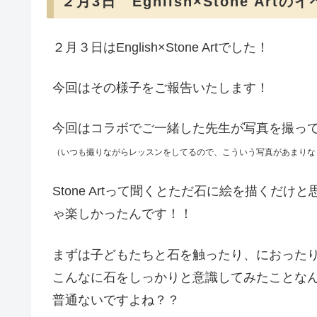
２月3日 Egnlish×Stone Ar
２月３日はEnglish×Stone Artでした！
今回はその様子をご報告いたします！
今回はコラボでご一緒した先生が写真を撮って
（いつも撮りながらレッスンをしてるので、こういう写真があまりな
Stone Artって聞くとただ石に絵を描くだ
ゃ楽しかったんです！！
まずは子どもたちと石を触ったり、におった
こんなに石をしっかりと意識してみたことな
普通ないですよね？？