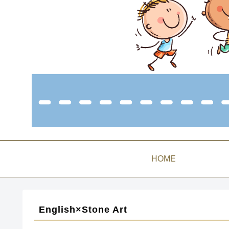
HOME
English×Stone Art